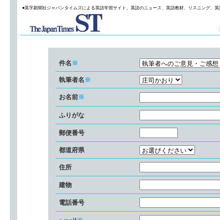
●英字新聞社ジャパンタイムズによる英語学習サイト。英語のニュース、英語教材、リスニング、英
件名
※
執筆者名
※
お名前
※
ふりがな
郵便番号
都道府県
住所
建物
電話番号